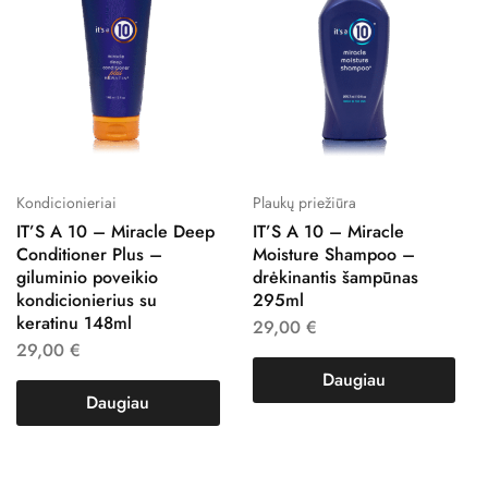
Kondicionieriai
Plaukų priežiūra
IT’S A 10 – Miracle Deep
IT’S A 10 – Miracle
Conditioner Plus –
Moisture Shampoo –
giluminio poveikio
drėkinantis šampūnas
kondicionierius su
295ml
keratinu 148ml
29,00
€
29,00
€
Daugiau
Daugiau