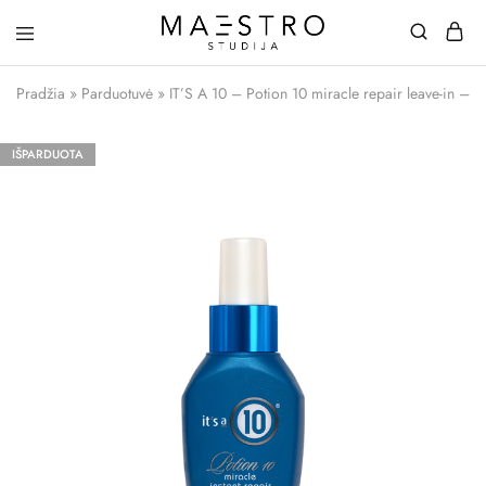
Maestro
Studija
Pradžia
»
Parduotuvė
»
IT’S A 10 – Potion 10 miracle repair leave-in – 
IŠPARDUOTA