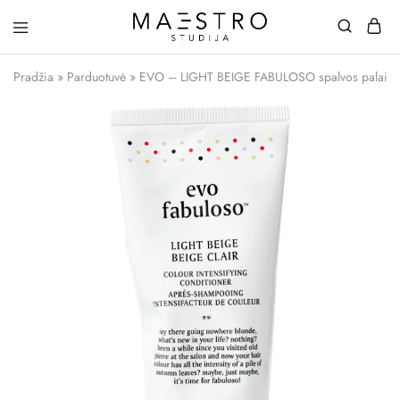
Maestro
Studija
Pradžia
»
Parduotuvė
»
EVO – LIGHT BEIGE FABULOSO spalvos palaikym