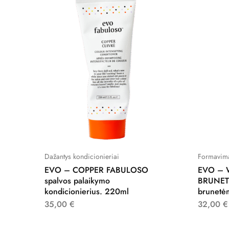
Dažantys kondicionieriai
Formavim
EVO – COPPER FABULOSO
EVO – 
spalvos palaikymo
BRUNETT
kondicionierius. 220ml
brunetė
35,00
€
32,00
€