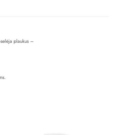
uoselėja plaukus –
ms.