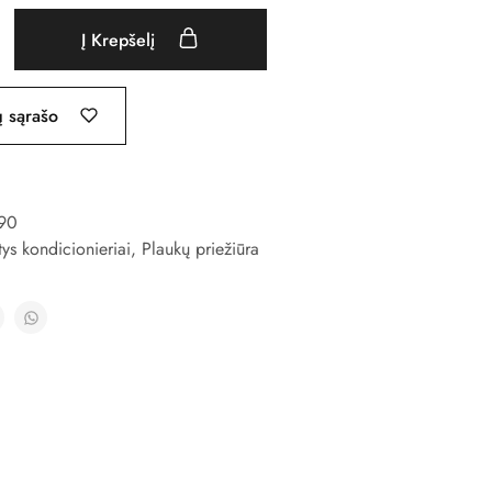
Į Krepšelį
ų sąrašo
90
ys kondicionieriai
,
Plaukų priežiūra