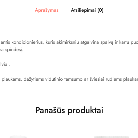
Aprašymas
Atsiliepimai (0)
iantis kondicionierius, kuris akimirksniu atgaivina spalvą ir kartu p
na spindesį.
lviai.
 plaukams. dažytiems vidutinio tamsumo ar šviesiai rudiems plauka
Panašūs produktai