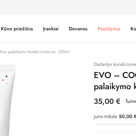
Kūno priežiūra
Įrankiai
Dovanos
Pasiūlymai
Ko
s palaikymo kondicionierius. 220ml
Dažantys kondicionie
EVO – COO
palaikymo 
35,00
€
Turi
Jums trūksta
50,00