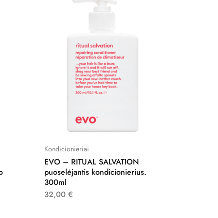
Kondicionieriai
Formavi
EVO – RITUAL SALVATION
EVO – 
o
puoselėjantis kondicionierius.
fiksaci
300ml
35,00
32,00
€