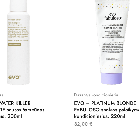
as
Dažantys kondicionieriai
WATER KILLER
EVO – PLATINUM BLONDE
E sausas šampūnas
FABULOSO spalvos palaikym
ms. 200ml
kondicionierius. 220ml
32,00
€