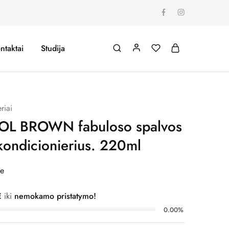
ntaktai
Studija
riai
L BROWN fabuloso spalvos
kondicionierius. 220ml
me
€
iki
nemokamo pristatymo!
0.00%