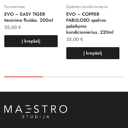
Formavimas
Dažantys kondicionieriai
EVO – EASY TIGER
EVO – COPPER
tiesinimo fluidas. 200ml
FABULOSO spalvos
palaikymo
35,00
€
kondicionierius. 220ml
35,00
€
Į krepšelį
Į krepšelį