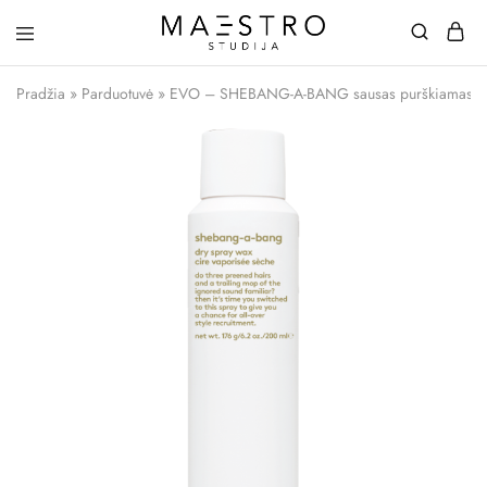
Maestro
Studija
Pradžia
»
Parduotuvė
»
EVO – SHEBANG-A-BANG sausas purškiamasis 