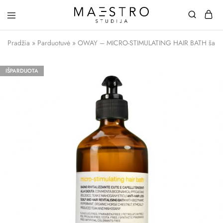
Maestro
Studija
Pradžia
»
Parduotuvė
»
OWAY – MICRO-STIMULATING HAIR BATH šamp
IŠPARDUOTA