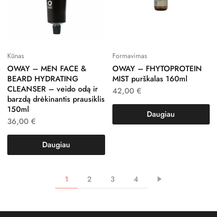
Kūnas
Formavimas
OWAY – MEN FACE &
OWAY – FHYTOPROTEIN
BEARD HYDRATING
MIST purškalas 160ml
CLEANSER – veido odą ir
42,00
€
barzdą drėkinantis prausiklis
150ml
Daugiau
36,00
€
Daugiau
1
2
3
4