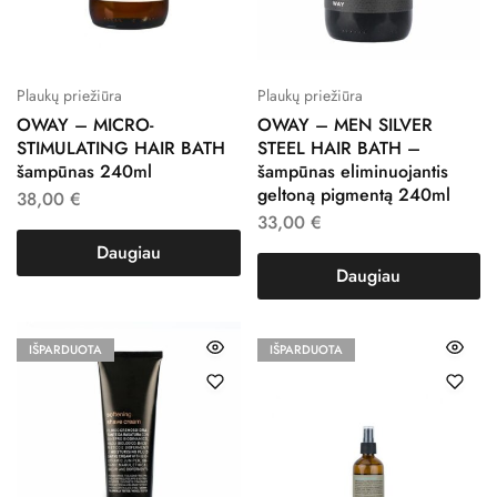
Plaukų priežiūra
Plaukų priežiūra
OWAY – MICRO-
OWAY – MEN SILVER
STIMULATING HAIR BATH
STEEL HAIR BATH –
šampūnas 240ml
šampūnas eliminuojantis
geltoną pigmentą 240ml
38,00
€
33,00
€
Daugiau
Daugiau
IŠPARDUOTA
IŠPARDUOTA