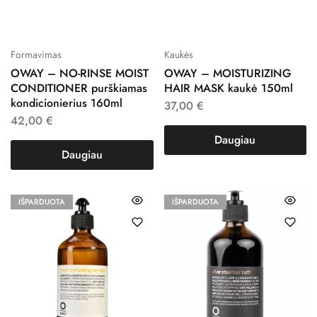
Formavimas
Kaukės
OWAY – NO-RINSE MOIST
OWAY – MOISTURIZING
CONDITIONER purškiamas
HAIR MASK kaukė 150ml
kondicionierius 160ml
37,00
€
42,00
€
Daugiau
Daugiau
IŠPARDUOTA
IŠPARDUOTA