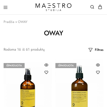
Maestro
Studija
Pradžia
»
OWAY
OWAY
Rodoma
16
iš
61
produktų
Filtras
IŠPARDUOTA
IŠPARDUOTA