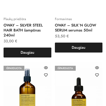
Plaukų priežiūra
Formavimas
OWAY – SILVER STEEL
OWAY – SILK´N GLOW
HAIR BATH šampūnas
SERUM serumas 50ml
240ml
53,50
€
33,00
€
Daugiau
Daugiau
IŠPARDUOTA
IŠPARDUOTA