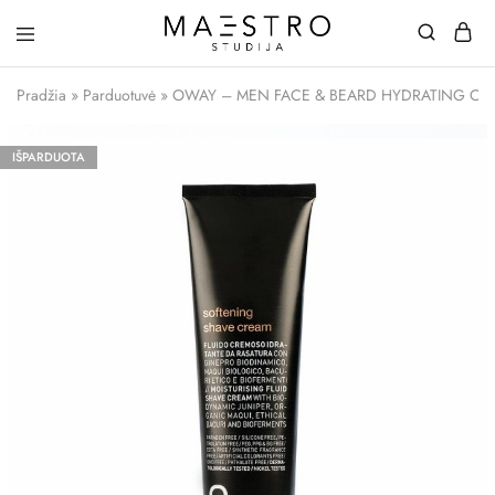
Maestro
Studija
Pradžia
»
Parduotuvė
»
OWAY – MEN FACE & BEARD HYDRATING CLEANSER
IŠPARDUOTA