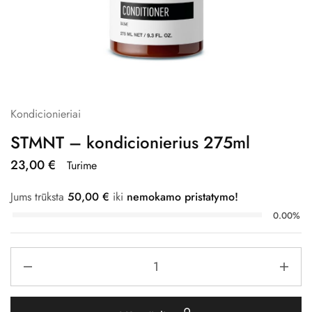
Kondicionieriai
STMNT – kondicionierius 275ml
23,00
€
Turime
Jums trūksta
50,00
€
iki
nemokamo pristatymo!
0.00%