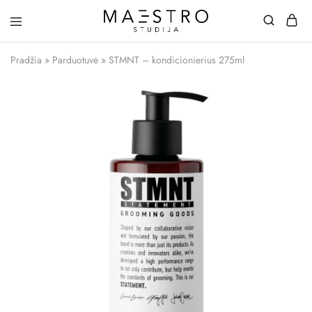
Maestro
Studija
Pradžia
»
Parduotuvė
»
STMNT – kondicionierius 275ml