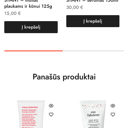
STMNT – muilas
STMNT – serumas 150ml
plaukams ir kūnui 125g
30,00
€
15,00
€
Į krepšelį
Į krepšelį
Panašūs produktai