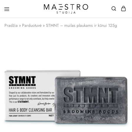
Maestro
Studija
Pradžia
»
Parduotuvė
»
STMNT – muilas plaukams ir kūnui 125g