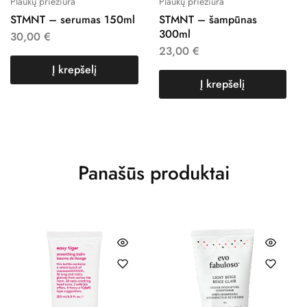
Plaukų priežiūra
Plaukų priežiūra
STMNT – serumas 150ml
STMNT – šampūnas
300ml
30,00
€
23,00
€
Į krepšelį
Į krepšelį
Panašūs produktai