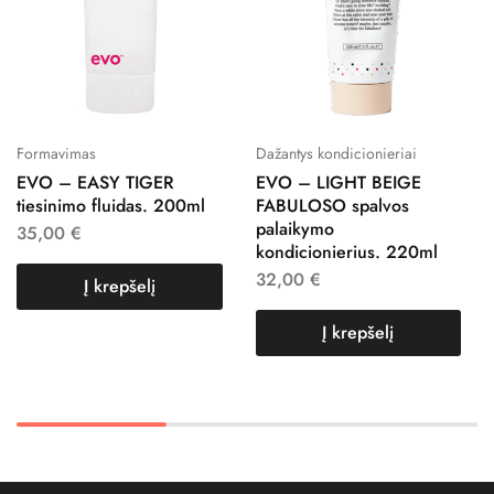
Formavimas
Dažantys kondicionieriai
EVO – EASY TIGER
EVO – LIGHT BEIGE
tiesinimo fluidas. 200ml
FABULOSO spalvos
palaikymo
35,00
€
kondicionierius. 220ml
32,00
€
Į krepšelį
Į krepšelį