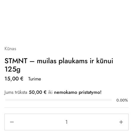
Kūnas
STMNT – muilas plaukams ir kūnui
125g
15,00
€
Turime
Jums trūksta
50,00
€
iki
nemokamo pristatymo!
0.00%