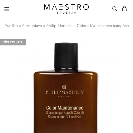
Maestro
Studija
Pradžia
»
Parduotuvė
»
Philip Martin’s – Colour Maintenance šampūnas
IŠPARDUOTA