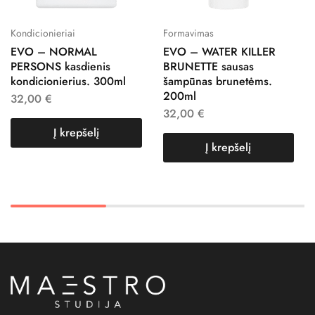
Kondicionieriai
Formavimas
EVO – NORMAL
EVO – WATER KILLER
PERSONS kasdienis
BRUNETTE sausas
kondicionierius. 300ml
šampūnas brunetėms.
200ml
32,00
€
32,00
€
Į krepšelį
Į krepšelį