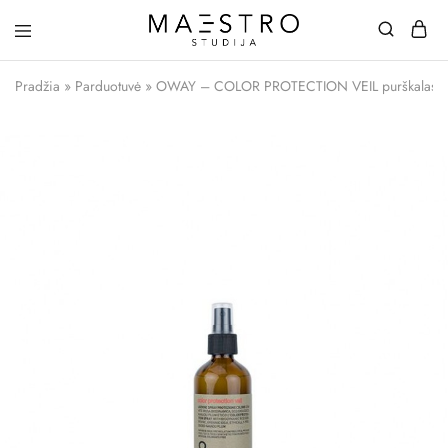
Maestro
Studija
Pradžia
»
Parduotuvė
»
OWAY – COLOR PROTECTION VEIL purškalas 1