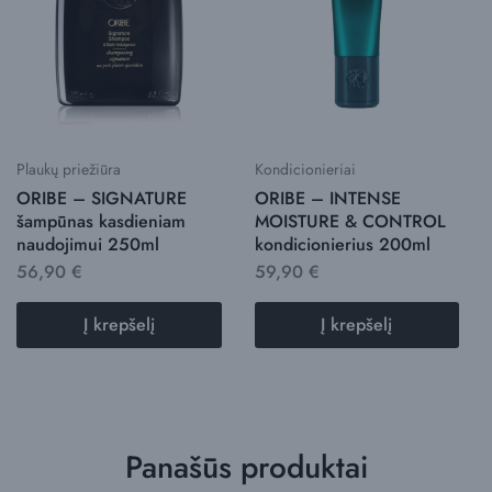
Plaukų priežiūra
Kondicionieriai
ORIBE – SIGNATURE
ORIBE – INTENSE
šampūnas kasdieniam
MOISTURE & CONTROL
naudojimui 250ml
kondicionierius 200ml
56,90
€
59,90
€
Į krepšelį
Į krepšelį
Panašūs produktai