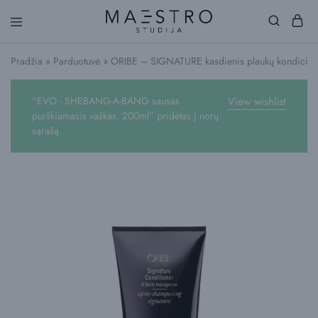
Maestro
Studija
Pradžia
»
Parduotuvė
»
ORIBE – SIGNATURE kasdienis plaukų kondicion
“EVO - SHEBANG-A-BANG sausas
View wishlist
purškiamasis vaškas. 200ml” pridėtas į norų
sąrašą.