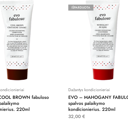
IŠPARDUOTA
ondicionieriai
Dažantys kondicionieriai
COOL BROWN fabuloso
EVO – MAHOGANY FABUL
palaikymo
spalvos palaikymo
nierius. 220ml
kondicionierius. 220ml
32,00
€