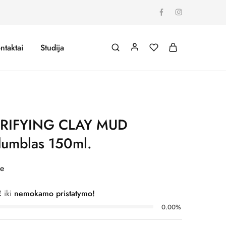
ntaktai
Studija
URIFYING CLAY MUD
dumblas 150ml.
me
€
iki
nemokamo pristatymo!
0.00%