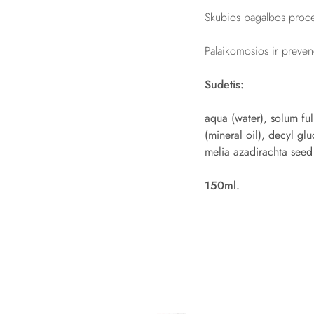
Skubios pagalbos proc
Palaikomosios ir preve
Sudetis:
aqua (water), solum ful
(mineral oil), decyl gl
melia azadirachta seed 
150ml.