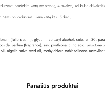
edūroms:
naudokite kartą per savaitę, 4 savaites, kol būklė akivaizdž
ncinėms procedūroms: vieną kartą kas 15 dienų.
lonum (fuller’s earth), glycerin, cetearyl alcohol, ceteareth-30, par
ucoside, parfum (fragrance), zinc pyrithione, citric acid, piroctone 
oil, nigella sativa seed oil, methylchloroisothiazolinone, methyliso
Panašūs produktai