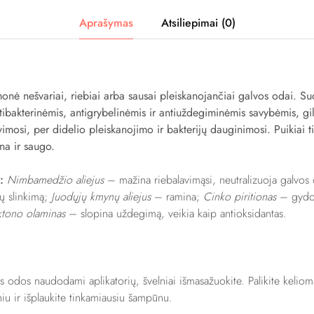
Aprašymas
Atsiliepimai (0)
emonė nešvariai, riebiai arba sausai pleiskanojančiai galvos odai. S
bakterinėmis, antigrybelinėmis ir antiuždegiminėmis savybėmis, gil
mosi, per didelio pleiskanojimo ir bakterijų dauginimosi. Puikiai ti
na ir saugo.
s:
Nimbamedžio aliejus
– mažina riebalavimąsi, neutralizuoja galvos
kų slinkimą;
Juodųjų kmynų aliejus
– ramina;
Cinko piritionas
– gydo 
ktono olaminas
– slopina uždegimą, veikia kaip antioksidantas.
os odos naudodami aplikatorių, švelniai išmasažuokite. Palikite keli
niu ir išplaukite tinkamiausiu šampūnu.