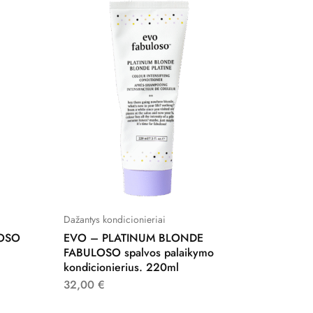
IŠPARD
Dažantys kondicionieriai
Dažantys 
OSO
EVO – PLATINUM BLONDE
EVO –
FABULOSO spalvos palaikymo
spalvos
kondicionierius. 220ml
kondici
32,00
€
32,00