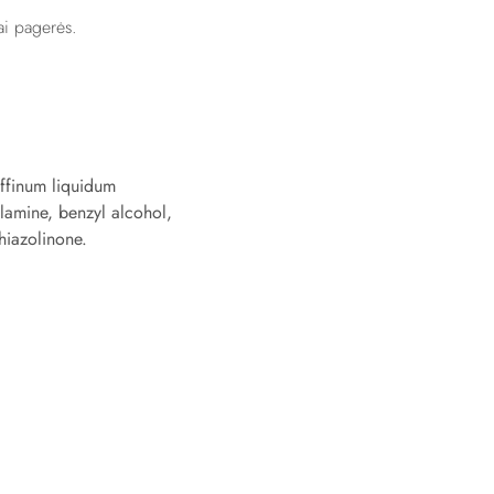
iai pagerės.
affinum liquidum
olamine, benzyl alcohol,
thiazolinone.