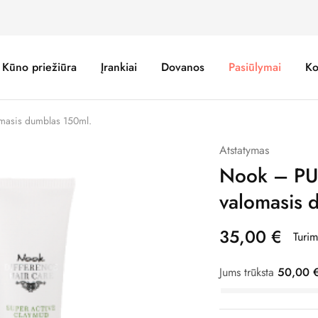
Kūno priežiūra
Įrankiai
Dovanos
Pasiūlymai
Ko
asis dumblas 150ml.
Atstatymas
Nook – P
valomasis 
35,00
€
Turi
Jums trūksta
50,00