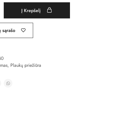
Į Krepšelį
ų sąrašo
40
ymas
,
Plaukų priežiūra