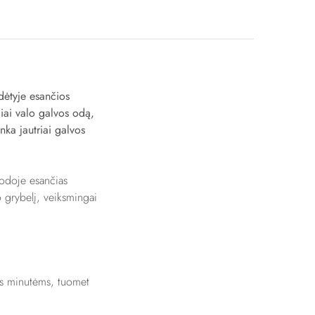
udėtyje esančios
iai valo galvos odą,
nka jautriai galvos
 odoje esančias
grybelį, veiksmingai
oms minutėms, tuomet