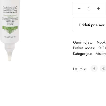
Pridėti prie nor
Gamintojas:
Nook
Prekės kodas:
013
Kategorijos:
Atstat
Dalintis: