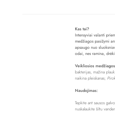
Kas tai?
Intensyviai valanti pri
medžiagos pasižymi anti
apsaugo nuo sluoksniavi
odai, nes ramina, drėki
Veikliosios medžiago
bakterijas, mažina plau
naikina pleiskanas;
Piro
Naudojimas:
Tepkite ant sausos galv
nuskalaukite šiltu vande