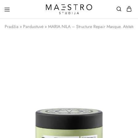
Maestro
Studija
Pradžia
»
Parduotuvė
»
MARIA NILA – Structure Repair Masque. Atstato