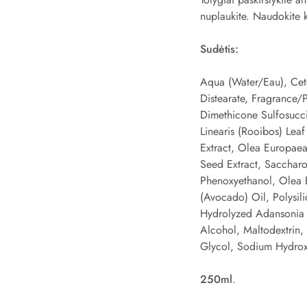
nuplaukite. Naudokite k
Sudėtis:
Aqua (Water/Eau), Cete
Distearate, Fragrance/
Dimethicone Sulfosucci
Linearis (Rooibos) Lea
Extract, Olea Europaea
Seed Extract, Saccharo
Phenoxyethanol, Olea E
(Avocado) Oil, Polysil
Hydrolyzed Adansonia D
Alcohol, Maltodextrin,
Glycol, Sodium Hydroxi
250ml
.