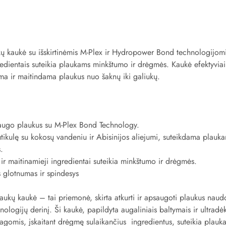
aukų kaukė su išskirtinėmis M-Plex ir Hydropower Bond technologijomi
gredientais suteikia plaukams minkštumo ir drėgmės. Kaukė efektyvia
ma ir maitindama plaukus nuo šaknų iki galiukų.
psaugo plaukus su M-Plex Bond Technology.
utikulę su kokosų vandeniu ir Abisinijos aliejumi, suteikdama plauk
.
 ir maitinamieji ingredientai suteikia minkštumo ir drėgmės.
s glotnumas ir spindesys
aukų kaukė – tai priemonė, skirta atkurti ir apsaugoti plaukus naud
ogijų derinį. Ši kaukė, papildyta augaliniais baltymais ir ultradė
omis, įskaitant drėgmę sulaikančius ingredientus, suteikia plauka