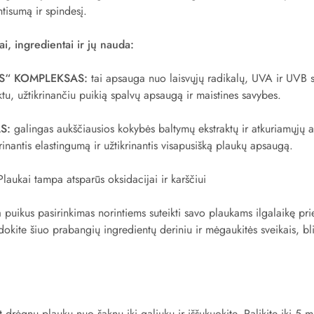
ntisumą ir spindesį.
i, ingredientai ir jų nauda:
S“ KOMPLEKSAS:
tai apsauga nuo laisvųjų radikalų, UVA ir UVB s
ktu, užtikrinančiu puikią spalvų apsaugą ir maistines savybes.
S:
galingas aukščiausios kokybės baltymų ekstraktų ir atkuriamųjų 
erinantis elastingumą ir užtikrinantis visapusišką plaukų apsaugą.
laukai tampa atsparūs oksidacijai ir karščiui
 puikus pasirinkimas norintiems suteikti savo plaukams ilgalaikę priež
dokite šiuo prabangių ingredientų deriniu ir mėgaukitės sveikais, bl
nt drėgnų plaukų nuo šaknų iki galiukų ir iššukuokite. Palikite iki 5 m