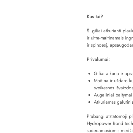
Kas tai?
Ši giliai atkurianti pl
ir ultra-maitinamais in
ir spindesį, apsaugoda
Privalumai:
Giliai atkuria ir a
Maitina ir uždaro k
sveikesnės išvaizdos
Augaliniai baltymai
Atkuriamas galutini
Prabangi atstatomoji pl
Hydropower Bond technol
sudedamosiomis medžiag