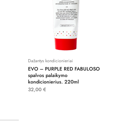
Dažantys kondicionieriai
Formavi
EVO – PURPLE RED FABULOSO
EVO –
spalvos palaikymo
nenuska
kondicionierius. 220ml
kaukė. 
32,00
€
39,00