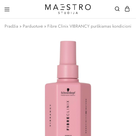
Maestro
Studija
Pradžia
»
Parduotuvė
»
Fibre Clinix VIBRANCY purškiamas kondicionier