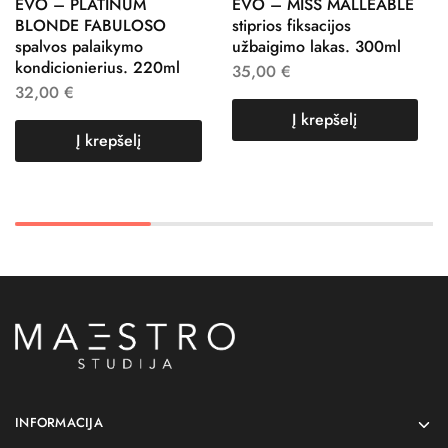
EVO – PLATINUM
EVO – MISS MALLEABLE
BLONDE FABULOSO
stiprios fiksacijos
spalvos palaikymo
užbaigimo lakas. 300ml
kondicionierius. 220ml
35,00
€
32,00
€
Į krepšelį
Į krepšelį
INFORMACIJA