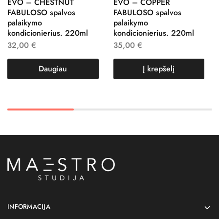
EVO – CHESTNUT
EVO – COPPER
FABULOSO spalvos
FABULOSO spalvos
palaikymo
palaikymo
kondicionierius. 220ml
kondicionierius. 220ml
32,00
€
35,00
€
Daugiau
Į krepšelį
INFORMACIJA