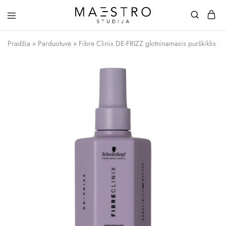
Maestro
Studija
Pradžia
»
Parduotuvė
»
Fibre Clinix DE-FRIZZ glotninamasis purškiklis 2