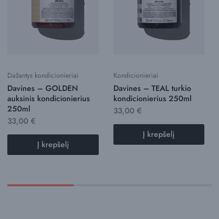
Dažantys kondicionieriai
Kondicionieriai
Davines – GOLDEN
Davines – TEAL turkio
auksinis kondicionierius
kondicionierius 250ml
250ml
33,00
€
33,00
€
Į krepšelį
Į krepšelį