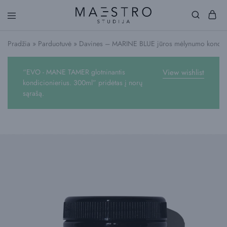
Maestro
Studija
Pradžia
»
Parduotuvė
»
Davines – MARINE BLUE jūros mėlynumo kondic
“EVO - MANE TAMER glotninantis
View wishlist
kondicionierius. 300ml” pridėtas į norų
sąrašą.