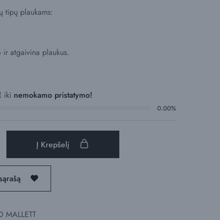
ų tipų plaukams:
 ir atgaivina plaukus.
€
iki
nemokamo pristatymo!
0.00%
Į Krepšelį
sąrašą
D MALLETT