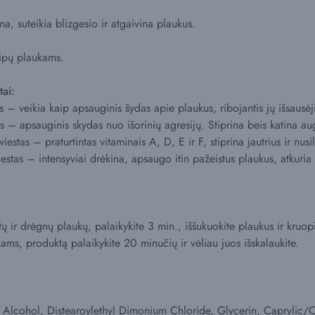
a, suteikia blizgesio ir atgaivina plaukus.
tipų plaukams.
tai:
s – veikia kaip apsauginis šydas apie plaukus, ribojantis jų išsausė
s – apsauginis skydas nuo išorinių agresijų. Stiprina beis katina a
estas – praturtintas vitaminais A, D, E ir F, stiprina jautrius ir nusi
estas – intensyviai drėkina, apsaugo itin pažeistus plaukus, atkuria 
utų ir drėgnų plaukų, palaikykite 3 min., iššukuokite plaukus ir kruopš
ams, produktą palaikykite 20 minučių ir vėliau juos išskalaukite.
 Alcohol, Distearoylethyl Dimonium Chloride, Glycerin, Caprylic/Ca