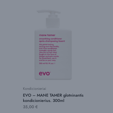
Kondicionieriai
Dažantys 
EVO – MANE TAMER glotninantis
EVO –
kondicionierius. 300ml
spalvos
kondici
35,00
€
35,00