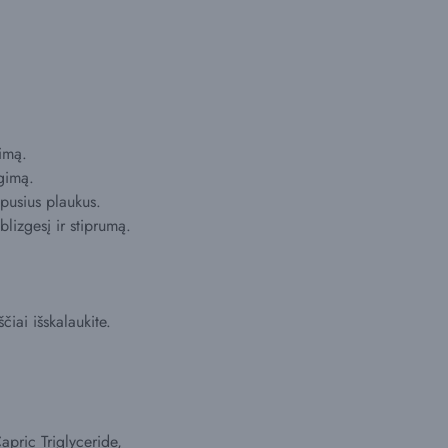
jimą.
ugimą.
lpusius plaukus.
blizgesį ir stiprumą.
čiai išskalaukite.
pric Triglyceride,