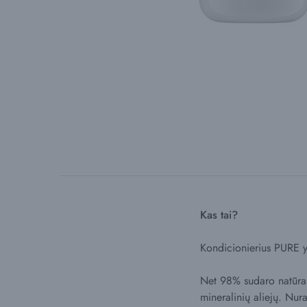
Kas tai?
Kondicionierius PURE yr
Net 98% sudaro natūralū
mineralinių aliejų. Nur