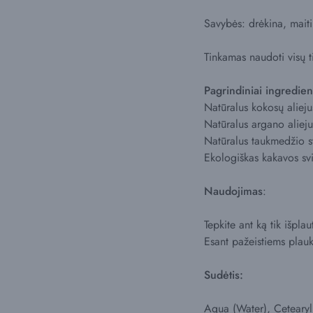
Savybės: drėkina, maitin
Tinkamas naudoti visų 
Pagrindiniai ingredien
Natūralus kokosų alieju
Natūralus argano alieju
Natūralus taukmedžio svi
Ekologiškas kakavos svi
Naudojimas
:
Tepkite ant ką tik išpla
Esant pažeistiems plauk
Sudėtis:
Aqua (Water), Cetearyl