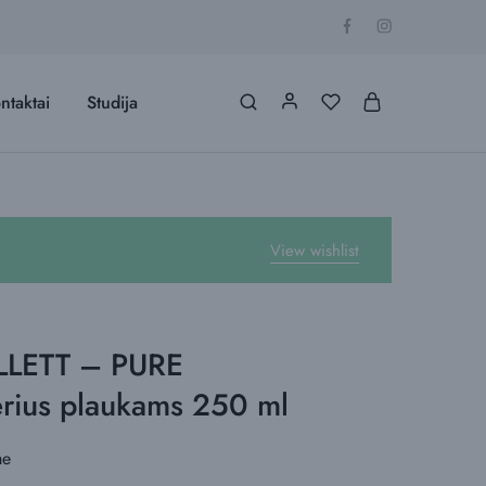
ntaktai
Studija
View wishlist
LETT – PURE
erius plaukams 250 ml
me