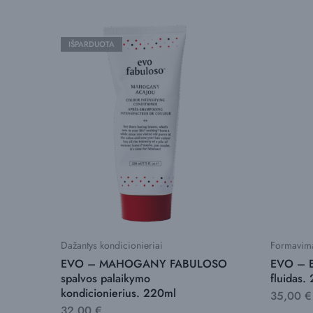
IŠPARDUOTA
Dažantys kondicionieriai
Formavim
EVO – MAHOGANY FABULOSO
EVO – E
spalvos palaikymo
fluidas.
kondicionierius. 220ml
35,00
€
32,00
€