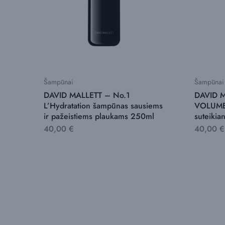
Šampūnai
Šampūnai
DAVID MALLETT – No.1
DAVID M
L’Hydratation šampūnas sausiems
VOLUME 
ir pažeistiems plaukams 250ml
suteikia
40,00
€
40,00
€