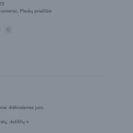
25
ionieriai
,
Plaukų priežiūra
lniai drėkindamas juos.
tų, dažiklių ir