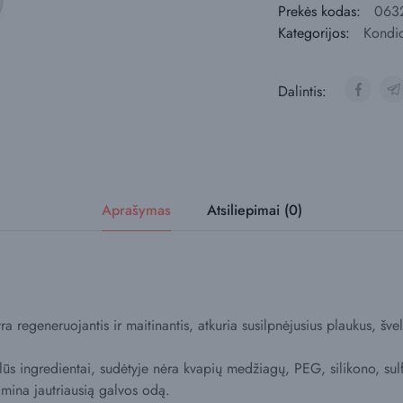
Prekės kodas:
063
Kategorijos:
Kondic
Dalintis:
Aprašymas
Atsiliepimai (0)
a regeneruojantis ir maitinantis, atkuria susilpnėjusius plaukus, šve
s ingredientai, sudėtyje nėra kvapių medžiagų, PEG, silikono, sulfa
amina jautriausią galvos odą.