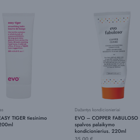
as
Dažantys kondicionieriai
ASY TIGER tiesinimo
EVO – COPPER FABULOSO
 200ml
spalvos palaikymo
kondicionierius. 220ml
35,00
€