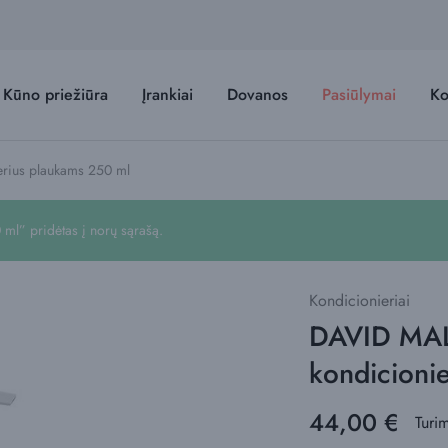
Kūno priežiūra
Įrankiai
Dovanos
Pasiūlymai
Ko
rius plaukams 250 ml
l” pridėtas į norų sąrašą.
Kondicionieriai
DAVID MAL
kondicioni
44,00
€
Turi