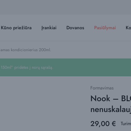
Kūno priežiūra
Įrankiai
Dovanos
Pasiūlymai
Ko
mas kondicionierius 200ml.
50ml” pridėtas į norų sąrašą.
Formavimas
Nook – B
nenuskalau
29,00
€
Turi