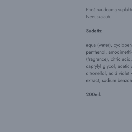
Prieš naudojimą suplakti
Nenuskalauti.
Sudetis:
aqua (water), cyclopen
panthenol, amodimethic
(fragrance), citric acid
caprylyl glycol, acetic
citronellol, acid violet
extract, sodium benzoa
200ml.