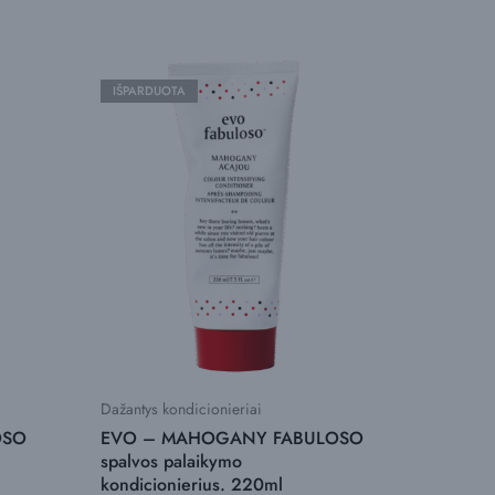
IŠPARDUOTA
Dažantys kondicionieriai
Formavi
OSO
EVO – MAHOGANY FABULOSO
EVO – E
spalvos palaikymo
fluidas
kondicionierius. 220ml
35,00