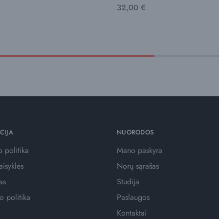
32,00
€
CIJA
NUORODOS
 politika
Mano paskyra
aisyklės
Norų sąrašas
as
Studija
o politika
Paslaugos
Kontaktai