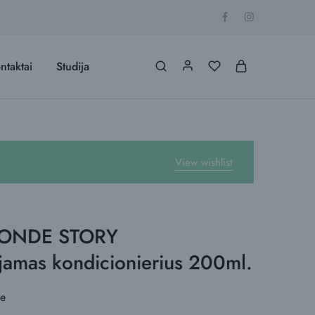
ntaktai
Studija
View wishlist
LONDE STORY
jamas kondicionierius 200ml.
me