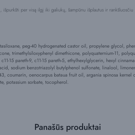
, išpurkšti per visą ilgį iki galiukų, šampūnu išplautus ir rankšluosči
tasiloxane, peg-40 hydrogenated castor oil, propylene glycol, phe
one, trimethylsiloxyphenyl dimethicone, polyquaternium-11, polyq
, c11-15 pareth-9, c11-15 pareth-5, ethylhexylglycerin, hexyl cinnam
 acid, sodium benzotriazolyl butylphenol sulfonate, linalool, limone
 43, coumarin, oenocarpus bataua fruit oil, argania spinosa kernel oi
te, potassium sorbate, tocopherol.
Panašūs produktai