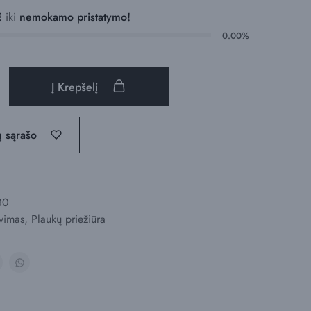
€
iki
nemokamo pristatymo!
0.00%
Į Krepšelį
ų sąrašo
80
vimas
,
Plaukų priežiūra