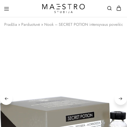
Maestro
Studija
Pradžia
»
Parduotuvė
»
Nook – SECRET POTION intensyvaus poveikio atk