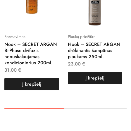
Formavimas
Plaukų priežiūra
Nook – SECRET ARGAN
Nook – SECRET ARGAN
Bi-Phase dvifazis
drėkinantis šampūnas
nenuskalaujamas
plaukams 250ml.
kondicionierius 200ml.
23,00
€
31,00
€
Į krepšelį
Į krepšelį