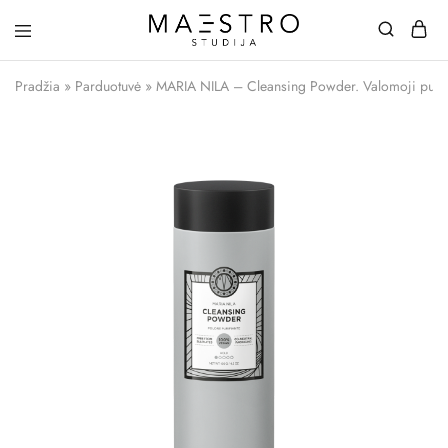
Maestro
Studija
Pradžia
»
Parduotuvė
»
MARIA NILA – Cleansing Powder. Valomoji pud