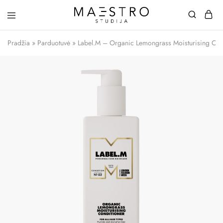
Maestro
Studija
Pradžia
»
Parduotuvė
»
Label.M – Organic Lemongrass Moisturising Cond