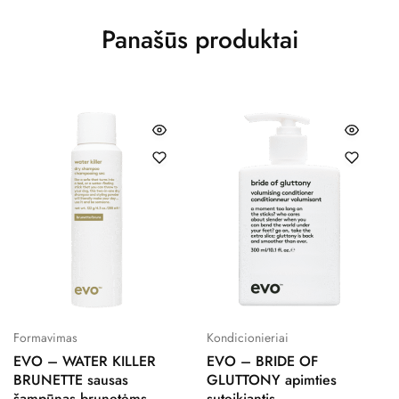
Panašūs produktai
Formavimas
Kondicionieriai
EVO – WATER KILLER
EVO – BRIDE OF
BRUNETTE sausas
GLUTTONY apimties
šampūnas brunetėms.
suteikiantis