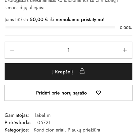
Ekologiškas drėkinamasis kondicionierius su citrinžolių ir
simonsidijų aliejais:
Jums trūksta
50,00
€
iki
nemokamo pristatymo!
0.00%
Į Krepšelį
Pridėti prie norų sąrašo
Gamintojas:
label.m
Prekės kodas:
06721
Kategorijos:
Kondicionieriai
,
Plaukų priežiūra