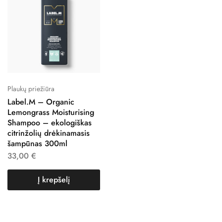
Plaukų priežiūra
Label.M – Organic
Lemongrass Moisturising
Shampoo – ekologiškas
citrinžolių drėkinamasis
šampūnas 300ml
33,00
€
Į krepšelį