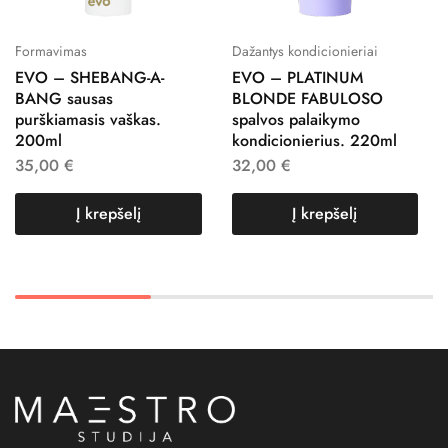
Formavimas
Dažantys kondicionieriai
EVO – SHEBANG-A-
EVO – PLATINUM
BANG sausas
BLONDE FABULOSO
purškiamasis vaškas.
spalvos palaikymo
200ml
kondicionierius. 220ml
35,00
€
32,00
€
Į krepšelį
Į krepšelį