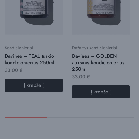
Kondicionieriai
Dažantys kondicionieriai
Davines – TEAL turkio
Davines – GOLDEN
kondicionierius 250ml
auksinis kondicionierius
250ml
33,00
€
33,00
€
Į krepšelį
Į krepšelį