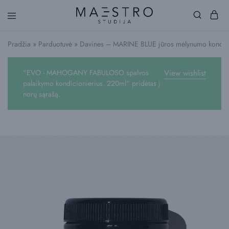
Maestro
Studija
Pradžia
»
Parduotuvė
»
Davines – MARINE BLUE jūros mėlynumo kondic
“EVO - MAHOGANY FABULOSO spalvos
View wishlist
palaikymo kondicionierius. 220ml” pridėtas į
norų sąrašą.