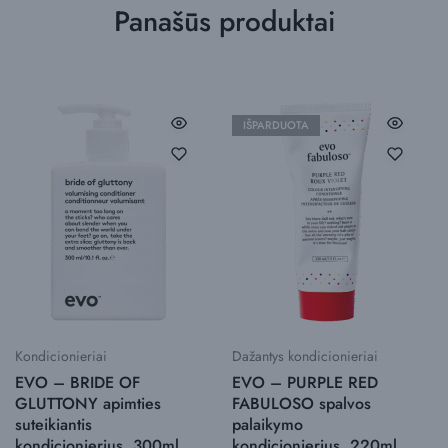
Panašūs produktai
IŠPARDUOTA
Kondicionieriai
Dažantys kondicionieriai
EVO – BRIDE OF
EVO – PURPLE RED
GLUTTONY apimties
FABULOSO spalvos
suteikiantis
palaikymo
kondicionierius. 300ml
kondicionierius. 220ml