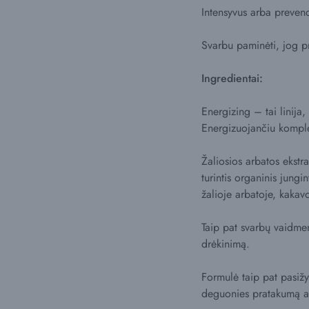
Intensyvus arba prevenc
Svarbu paminėti, jog 
Ingredientai:
Energizing – tai linija,
Energizuojančiu komple
Žaliosios arbatos ekstra
turintis organinis jungi
žalioje arbatoje, kakav
Taip pat svarbų vaidme
drėkinimą.
Formulė taip pat pasižy
deguonies pratakumą a