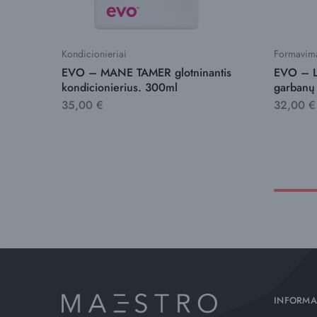
Kondicionieriai
Formavim
EVO – MANE TAMER glotninantis
EVO – 
kondicionierius. 300ml
garbanų
35,00
€
32,00
€
INFORMA