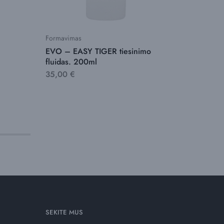
Formavimas
Dažantys 
EVO – EASY TIGER tiesinimo
EVO – 
fluidas. 200ml
spalvos
kondici
35,00
€
32,00
SEKITE MUS