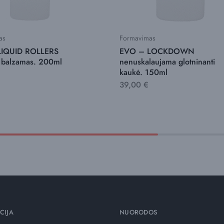
as
Formavimas
LIQUID ROLLERS
EVO – LOCKDOWN
 balzamas. 200ml
nenuskalaujama glotninanti
kaukė. 150ml
39,00
€
CIJA
NUORODOS