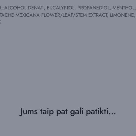
U, ALCOHOL DENAT., EUCALYPTOL, PROPANEDIOL, MENTHOL,
TACHE MEXICANA FLOWER/LEAF/STEM EXTRACT, LIMONENE,
E
Jums taip pat gali patikti…