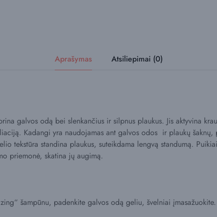
Aprašymas
Atsiliepimai (0)
prina galvos odą bei slenkančius ir silpnus plaukus. Jis aktyvina krau
liaciją. Kadangi yra naudojamas ant galvos odos ir plaukų šaknų, 
lio tekstūra standina plaukus, suteikdama lengvą standumą. Puikiai
imo priemonė, skatina jų augimą.
gizing“ šampūnu, padenkite galvos odą geliu, švelniai įmasažuok