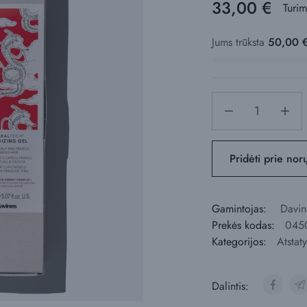
33,00
€
Turi
Jums trūksta
50,00
Pridėti prie nor
Gamintojas:
Davin
Prekės kodas:
045
Kategorijos:
Atstat
Dalintis: