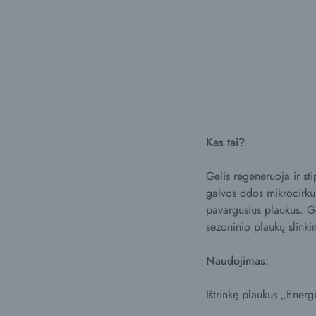
Kas tai?
Gelis regeneruoja ir sti
galvos odos mikrocirku
pavargusius plaukus. Ge
sezoninio plaukų slink
Naudojimas:
Ištrinkę plaukus „Ener