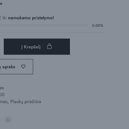
me
€
iki
nemokamo pristatymo!
0.00%
Į Krepšelį
ų sąrašo
es
00
ymas
,
Plaukų priežiūra