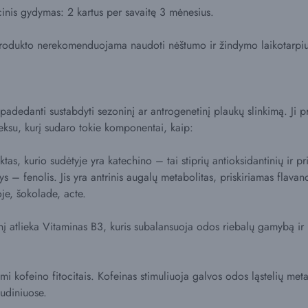
inis gydymas: 2 kartus per savaitę 3 mėnesius.
produkto nerekomenduojama naudoti nėštumo ir žindymo laikotarpiu
 padedanti sustabdyti sezoninį ar antrogenetinį plaukų slinkimą. Ji pr
ksu, kurį sudaro tokie komponentai, kaip:
ktas, kurio sudėtyje yra katechino – tai stiprių antioksidantinių ir 
nys – fenolis. Jis yra antrinis augalų metabolitas, priskiriamas flava
oje, šokolade, acte.
nį atlieka Vitaminas B3, kuris subalansuoja odos riebalų gamybą ir
mi kofeino fitocitais. Kofeinas stimuliuoja galvos odos ląstelių met
udiniuose.