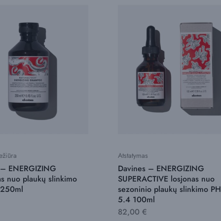
ežiūra
Atstatymas
s – ENERGIZING
Davines – ENERGIZING
s nuo plaukų slinkimo
SUPERACTIVE losjonas nuo
 250ml
sezoninio plaukų slinkimo PH
5.4 100ml
82,00
€