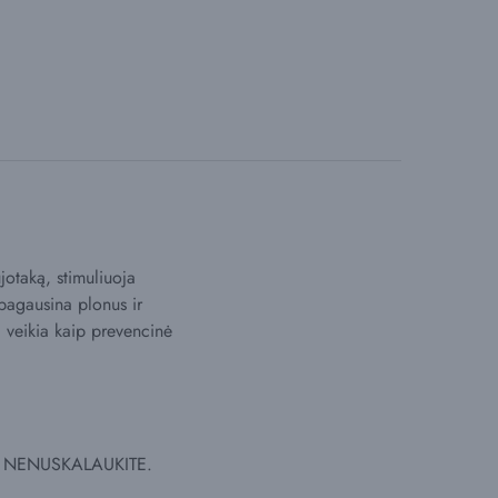
jotaką, stimuliuoja
pagausina plonus ir
 veikia kaip prevencinė
ite. NENUSKALAUKITE.