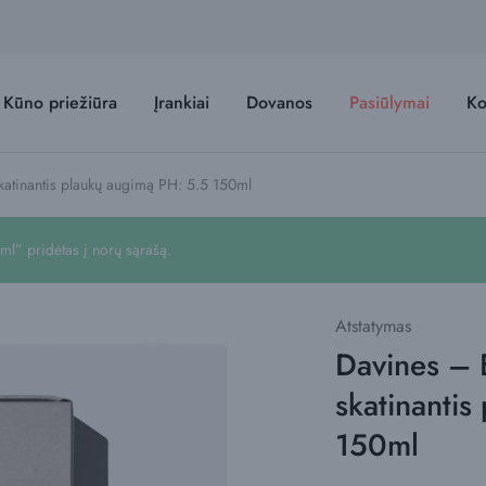
Kūno priežiūra
Įrankiai
Dovanos
Pasiūlymai
Ko
tinantis plaukų augimą PH: 5.5 150ml
” pridėtas į norų sąrašą.
Atstatymas
Davines –
skatinantis
150ml