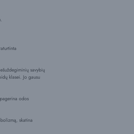
.
aturtinta
priešuždegiminių savybių
noidų klasei. Jo gausu
 pagerina odos
abolizmą, skatina