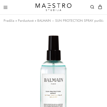
Maestro
Studija
Pradžia
»
Parduotuvė
»
BALMAIN – SUN PROTECTION SPRAY purškiama 