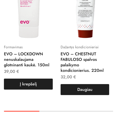
Formavimas
Dažantys kondicionieriai
EVO – LOCKDOWN
EVO – CHESTNUT
nenuskalaujama
FABULOSO spalvos
glotninanti kaukė. 150ml
palaikymo
kondicionierius. 220ml
39,00
€
32,00
€
Į krepšelį
Daugiau