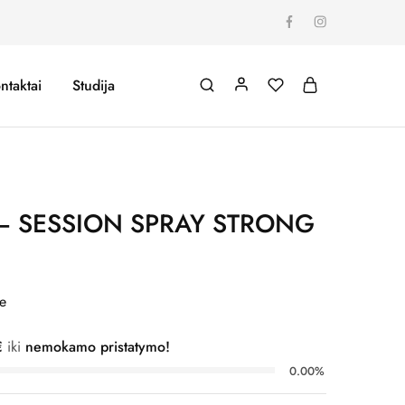
ntaktai
Studija
– SESSION SPRAY STRONG
e
€
iki
nemokamo pristatymo!
0.00%