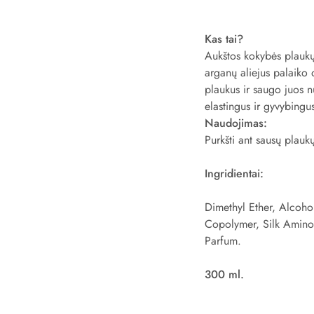
Kas tai?
Aukštos kokybės plaukų l
arganų aliejus palaiko 
plaukus ir saugo juos nu
elastingus ir gyvybingu
Naudojimas:
Purkšti ant sausų pla
Ingridientai:
Dimethyl Ether, Alcoho
Copolymer, Silk Amino
Parfum.
300 ml.