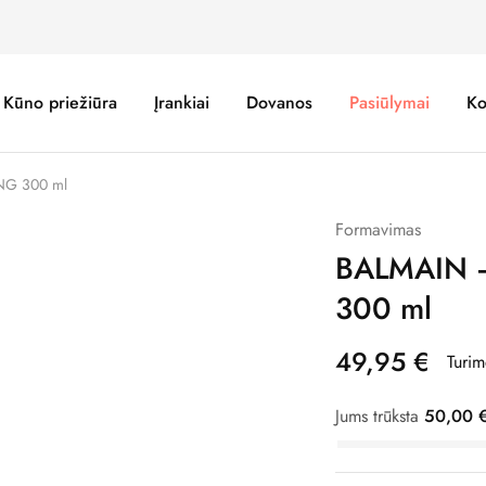
Kūno priežiūra
Įrankiai
Dovanos
Pasiūlymai
Ko
NG 300 ml
Formavimas
BALMAIN 
300 ml
49,95
€
Turim
Jums trūksta
50,00