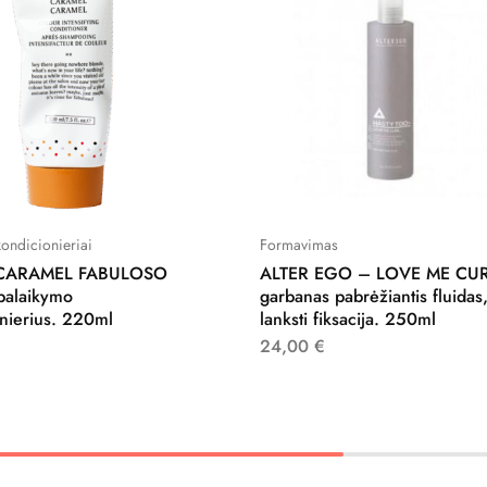
ondicionieriai
Formavimas
CARAMEL FABULOSO
ALTER EGO – LOVE ME CU
palaikymo
garbanas pabrėžiantis fluidas
nierius. 220ml
lanksti fiksacija. 250ml
24,00
€