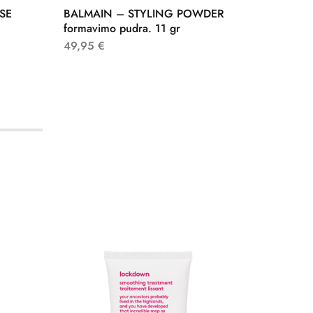
SE
BALMAIN – STYLING POWDER
BALMAI
formavimo pudra. 11 gr
SPRAY 
49,95
€
51,95