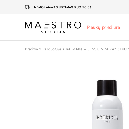
NEMOKAMAS SIUNTIMAS NUO 50 € !
Plaukų priežiūra
Maestro
Studija
Pradžia
»
Parduotuvė
»
BALMAIN – SESSION SPRAY STRO