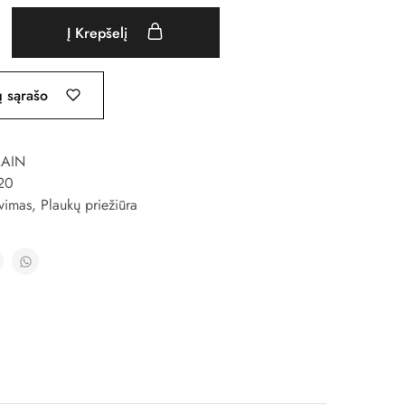
Į Krepšelį
ų sąrašo
AIN
20
vimas
,
Plaukų priežiūra