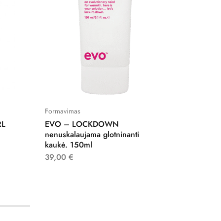
Formavimas
Plaukų pr
RL
EVO – LOCKDOWN
EVO –
,
nenuskalaujama glotninanti
kasdien
kaukė. 150ml
32,00
39,00
€