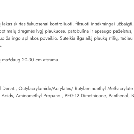
akas skirtas šukuosenai kontroliuoti, fiksuoti ir sėkmingai užbaigti. 
optimalų drėgmės lygį plaukuose, patobulina ir apsaugo pažeistus, s
o žalingo aplinkos poveikio. Suteikia ilgalaikį plaukų stilių, tačiau
s.
ukų maždaug 20-30 cm atstumu.
l Denat., Octylacrylamide/Acrylates/ Butylaminoethyl Methacrylate
 Acids, Aminomethyl Propanol, PEG-12 Dimethicone, Panthenol, 