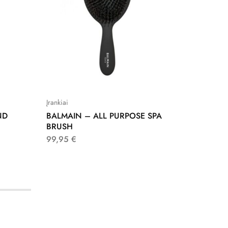
Įrankiai
Įrankiai
ND
BALMAIN – ALL PURPOSE SPA
BALMAI
BRUSH
SPA BR
99,95
€
59,95