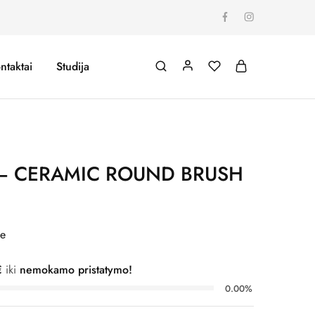
ntaktai
Studija
– CERAMIC ROUND BRUSH
me
€
iki
nemokamo pristatymo!
0.00%