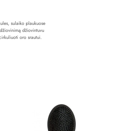
kules, sulaiko plaukuose
 džiovinimą džiovintuvu
rkuliuoti oro srautui.