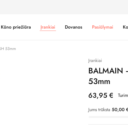
Kūno priežiūra
Įrankiai
Dovanos
Pasiūlymai
Ko
SH 53mm
Įrankiai
BALMAIN 
53mm
63,95
€
Turi
Jums trūksta
50,00