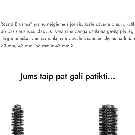
Round Brushes“ yra su neigiamais jonais, kurie užveria plaukų kuti
ldo pasišiaušusius plaukus. Keraminė danga užtikrina greitą plaukų
ą. Ergonomiška, vientisa rankena ir apvalios šepečio skylės padeda ci
m, 33 mm, 43 mm, 53 mm ir 43 mm XL.
Jums taip pat gali patikti…