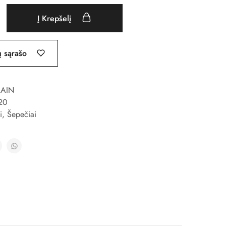
Į Krepšelį
ų sąrašo
AIN
20
i
,
Šepečiai